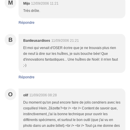
M
Mijo
12/09/2006 11:21
Très drôle.
Répondre
B
Banlieusardises
11/09/2006 21:21
Et moi qui venait d'OSER écrire que je ne trouvais plus rien
de neuf à dire sur les huîtres, je suis bouche bée! Que
d'innovations fantastiques... Une huîtres de Noël: il m'en faut
;-)
Répondre
O
olif
11/09/2006 08:28
Du moment qu'on peut encore faire de jolis cendriers avec les
coquilles! Hein, Zézette?<br /> <br /> Content de savoir que,
instinctivement, j'ai la bonne technique pour ouvrir les
différents spécimens, et surtout le bon outil (que j'ai vu en
photo dans un autre billet).<br /> <br /> Tout ça me donne des