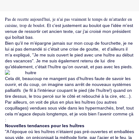
Pas de recette aujourd'hui, je n'ai pas vraiment le temps de m'attarder en
cuisine, trop de boulot.
Et c'est justement au boulot que l'idée m'est
venue de ressortir cet ancien texte, car j'ai croisé mon président
qui boîtait bas.
Bien qu'il ne m'épargne jamais sur mon coup de fourchette, je ne
lui ai pas demandé si c'était une crise de goutte, et d'ailleurs il
m'a expliqué, "Je me suis ouvert le pied avec une huître au début
des vacances". Je me suis également retenu de lui dire
qu'idéalement, c'était l'huître qu'on ouvrait, et pas avec les pieds.
Cela dit, beaucoup ne mangent pas d'huîtres faute de savoir les
ouvrir, et du coup, on imagine sans arrêt de nouveaux systèmes
palliatifs (le fil à l'intérieur coupant le pied (de l'huître!) quand on
tire dessus, le trou percé sur le côté et rebouché à la cire, etc...).
Par ailleurs, on voit de plus en plus les huîtres (ou autres
coquillages) vendues sous vide dans les hypermarchés, bref, tout
cela m'agace depuis longtemps, et je vois bien l'avenir comme çà
:
Nouvelles tendances pour les huîtres
"A l'époque où les huîtres n'étaient pas pré-ouvertes et emballées
sous vide, on préconisait la méthode forte, par l'acier et le feu, la