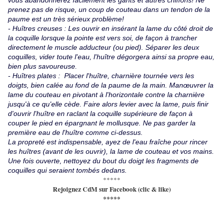
vous abandonnerez facilement les gants et autres chiffons! Ne
prenez pas de risque, un coup de couteau dans un tendon de la
paume est un très sérieux problème!
- Huîtres creuses : Les ouvrir en insérant la lame du côté droit de
la coquille lorsque la pointe est vers soi, de façon à trancher
directement le muscle adducteur (ou pied). Séparer les deux
coquilles, vider toute l'eau, l'huître dégorgera ainsi sa propre eau,
bien plus savoureuse.
- Huîtres plates : Placer l'huître, charnière tournée vers les
doigts, bien calée au fond de la paume de la main. Manœuvrer la
lame du couteau en pivotant à l'horizontale contre la charnière
jusqu'à ce qu'elle cède. Faire alors levier avec la lame, puis finir
d'ouvrir l'huître en raclant la coquille supérieure de façon à
couper le pied en épargnant le mollusque. Ne pas garder la
première eau de l'huître comme ci-dessus.
La propreté est indispensable, ayez de l'eau fraîche pour rincer
les huîtres (avant de les ouvrir), la lame de couteau et
vos mains.
Une fois ouverte, nettoyez du bout du doigt les fragments de
coquilles qui seraient tombés dedans.
*****
Rejoignez CdM sur Facebook (clic & like)
*****