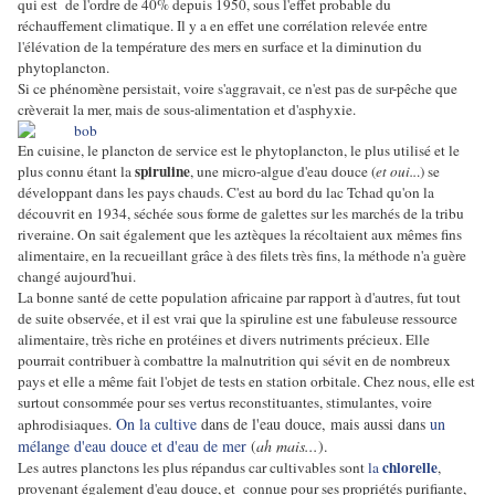
qui est de l'ordre de 40% depuis 1950, sous l'effet probable du
réchauffement climatique. Il y a en effet une corrélation relevée entre
l'élévation de la température des mers en surface et la diminution du
phytoplancton.
Si ce phénomène persistait, voire s'aggravait, ce n'est pas de sur-pêche que
crèverait la mer, mais de sous-alimentation et d'asphyxie.
En cuisine, le plancton de service est le phytoplancton, le plus utilisé et le
spiruline
plus connu étant la
, une micro-algue d'eau douce (
et oui..
.) se
développant dans les pays chauds. C'est au bord du lac Tchad qu'on la
découvrit en 1934, séchée sous forme de galettes sur les marchés de la tribu
riveraine. On sait également que les aztèques la récoltaient aux mêmes fins
alimentaire, en la recueillant grâce à des filets très fins, la méthode n'a guère
changé aujourd'hui.
La bonne santé de cette population africaine par rapport à d'autres, fut tout
de suite observée, et il est vrai que la spiruline est une fabuleuse ressource
alimentaire, très riche en protéines et divers nutriments précieux. Elle
pourrait contribuer à combattre la malnutrition qui sévit en de nombreux
pays et elle a même fait l'objet de tests en station orbitale. Chez nous, elle est
surtout consommée pour ses vertus reconstituantes, stimulantes, voire
On la cultive
dans de l'eau douce, mais aussi dans
un
aphrodisiaques.
mélange d'eau douce et d'eau de mer
(
ah mais...
).
chlorelle
Les autres planctons les plus répandus car cultivables sont
la
,
provenant également d'eau douce, et connue pour ses propriétés purifiante,