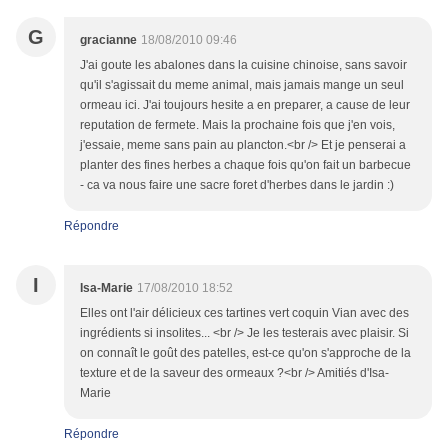
G
gracianne
18/08/2010 09:46
J'ai goute les abalones dans la cuisine chinoise, sans savoir
qu'il s'agissait du meme animal, mais jamais mange un seul
ormeau ici. J'ai toujours hesite a en preparer, a cause de leur
reputation de fermete. Mais la prochaine fois que j'en vois,
j'essaie, meme sans pain au plancton.<br /> Et je penserai a
planter des fines herbes a chaque fois qu'on fait un barbecue
- ca va nous faire une sacre foret d'herbes dans le jardin :)
Répondre
I
Isa-Marie
17/08/2010 18:52
Elles ont l'air délicieux ces tartines vert coquin Vian avec des
ingrédients si insolites... <br /> Je les testerais avec plaisir. Si
on connaît le goût des patelles, est-ce qu'on s'approche de la
texture et de la saveur des ormeaux ?<br /> Amitiés d'Isa-
Marie
Répondre