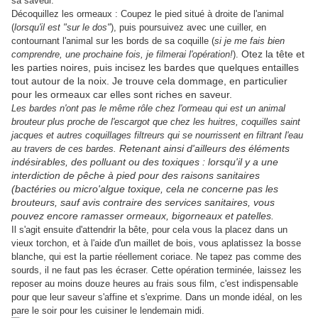
sa saveur.
Décoquillez les ormeaux : Coupez le pied situé à droite de l'animal
(
lorsqu'il est "sur le dos"
), puis poursuivez avec une cuiller, en
contournant l'animal sur les bords de sa coquille (
si je me fais bien
Otez la tête et
comprendre, une prochaine fois, je filmerai l'opération!
).
les parties noires, puis incisez les bardes que quelques entailles
tout autour de la noix. Je trouve cela dommage, en particulier
pour les ormeaux car elles sont riches en saveur.
Les bardes n'ont pas le même rôle chez l'ormeau qui est un animal
brouteur plus proche de l'escargot que chez les huitres, coquilles saint
jacques et autres coquillages filtreurs qui se nourrissent en filtrant l'eau
Retenant ainsi d'ailleurs des éléments
au travers de ces bardes.
indésirables, des polluant ou des toxiques : lorsqu'il y a une
interdiction de pêche à pied pour des raisons sanitaires
(bactéries ou micro'algue toxique, cela ne concerne pas les
brouteurs, sauf avis contraire des services sanitaires, vous
pouvez encore ramasser ormeaux, bigorneaux et patelles.
Il s'agit ensuite d'attendrir la bête, pour cela vous la placez dans un
vieux torchon, et à l'aide d'un maillet de bois, vous aplatissez la bosse
blanche, qui est la partie réellement coriace. Ne tapez pas comme des
sourds, il ne faut pas les écraser. Cette opération terminée, laissez les
reposer au moins douze heures au frais sous film, c'est indispensable
pour que leur saveur s'affine et s'exprime. Dans un monde idéal, on les
pare le soir pour les cuisiner le lendemain midi.