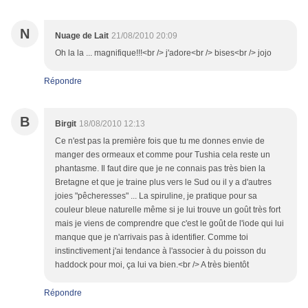
N
Nuage de Lait
21/08/2010 20:09
Oh la la ... magnifique!!!<br /> j'adore<br /> bises<br /> jojo
Répondre
B
Birgit
18/08/2010 12:13
Ce n'est pas la première fois que tu me donnes envie de
manger des ormeaux et comme pour Tushia cela reste un
phantasme. Il faut dire que je ne connais pas très bien la
Bretagne et que je traine plus vers le Sud ou il y a d'autres
joies "pêcheresses" ... La spiruline, je pratique pour sa
couleur bleue naturelle même si je lui trouve un goût très fort
mais je viens de comprendre que c'est le goût de l'iode qui lui
manque que je n'arrivais pas à identifier. Comme toi
instinctivement j'ai tendance à l'associer à du poisson du
haddock pour moi, ça lui va bien.<br /> A très bientôt
Répondre