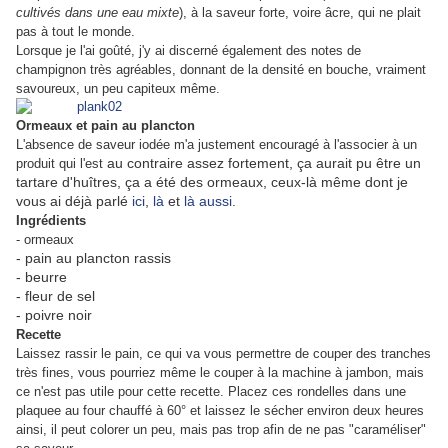
cultivés dans une eau mixte
), à la saveur forte, voire âcre, qui ne plait
pas à tout le monde.
Lorsque je l'ai goûté, j'y ai discerné également des notes de
champignon très agréables, donnant de la densité en bouche, vraiment
savoureux, un peu capiteux même
.
Ormeaux et pain au plancton
L'absence de saveur iodée m'a justement encouragé à l'associer à un
au contraire assez fortement, ça aurait pu être un
produit qui l'est
tartare d'huîtres, ça a été des ormeaux, ceux-là même dont je
vous ai déjà parlé
ici
,
là
et
là aussi
.
Ingrédients
- ormeaux
- pain au plancton rassis
- beurre
- fleur de sel
- poivre noir
Recette
Laissez rassir le pain, ce qui va vous permettre de couper des tranches
très fines, vous pourriez même le couper à la machine à jambon, mais
ce n'est pas utile pour cette recette. Placez ces rondelles dans une
plaquee au four chauffé à 60° et laissez le sécher environ deux heures
ainsi, il peut colorer un peu, mais pas trop afin de ne pas "caraméliser"