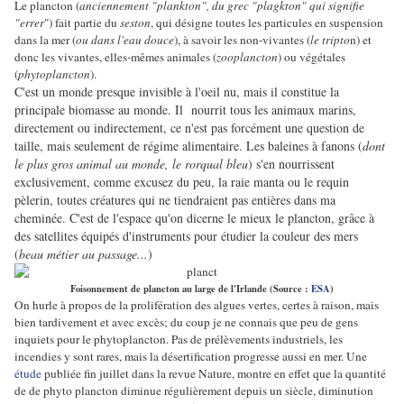
Le plancton (
anciennement "plankton", du grec "plagkton" qui signifie
"errer
") fait partie du
seston
, qui désigne toutes les particules en suspension
dans la mer (
ou dans l'eau douce
), à savoir les non-vivantes (
le tripto
n) et
donc les vivantes, elles-mêmes animales (
zooplancton
) ou végétales
(
phytoplancton
).
C'est un monde presque invisible à l'oeil nu, mais il constitue la
principale biomasse au monde. Il nourrit tous les animaux marins,
directement ou indirectement, ce n'est pas forcément une question de
taille, mais seulement de régime alimentaire. Les baleines à fanons (
dont
le plus gros animal au monde, le rorqual bleu
) s'en nourrissent
exclusivement, comme excusez du peu, la raie manta ou le requin
pèlerin, toutes créatures qui ne tiendraient pas entières dans ma
cheminée. C'est de l'espace qu'on dicerne le mieux le plancton, grâce à
des satellites équipés d'instruments pour étudier la couleur des mers
(
beau métier au passage...
)
Foisonnement de plancton au large de l'Irlande (Source :
ESA
)
On hurle à propos de la prolifération des algues vertes, certes à raison, mais
bien tardivement et avec excès; du coup je ne connais que peu de gens
inquiets pour le phytoplancton. Pas de prélèvements industriels, les
incendies y sont rares, mais la désertification progresse aussi en mer. Une
étude
publiée fin juillet dans la revue Nature, montre en effet que la quantité
de de phyto plancton diminue régulièrement depuis un siècle, diminution