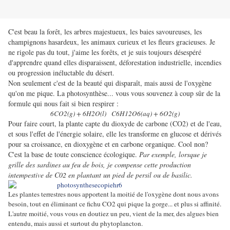
C'est beau la forêt, les arbres majestueux, les baies savoureuses, les
champignons hasardeux, les animaux curieux et les fleurs gracieuses. Je
ne rigole pas du tout, j'aime les forêts, et je suis toujours désespéré
d'apprendre quand elles disparaissent, déforestation industrielle, incendies
ou progression inéluctable du désert.
Non seulement c'est de la beauté qui disparaît, mais aussi de l'oxygène
qu'on me pique. La photosynthèse... vous vous souvenez à coup sûr de la
formule qui nous fait si bien respirer :
6CO2(g) + 6H2O(l) C6H12O6(aq) + 6O2(g)
Pour faire court, la plante capte du dioxyde de carbone (CO2) et de l'eau,
et sous l'effet de l'énergie solaire, elle les transforme en glucose et dérivés
pour sa croissance, en dioxygène et en carbone organique. Cool non?
C'est la base de toute conscience écologique.
Par exemple, lorsque je
grille des sardines au feu de bois, je compense cette production
intempestive de C02 en plantant un pied de persil ou de basilic.
Les plantes terrestres nous apportent la moitié de l'oxygène dont nous avons
besoin, tout en éliminant ce fichu CO2 qui pique la gorge... et plus si affinité.
L'autre moitié, vous vous en doutiez un peu, vient de la mer, des algues bien
entendu, mais aussi et surtout du phytoplancton.