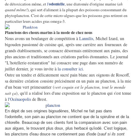
odontelle
de détoxication même, et
l'
, une diatomée d'origine marine (
ah
quand même!
), qui sert d'aliment à la plupart des poissons consommant du
phytoplancton. C'est de cette micro-algues que les poissons gras retirent en
particulier leurs acides gras omega-3.
Planctons des choux-marins à la mode de chez nous
Nous avons un boulanger de compétition à
Lannilis
, Michel Izard, un
bigouden passionné de cuisine qui, après une carrière aux fourneaux de
grands établissements, se consacre désormais entièrement aux pains, des
plus anciens et traditionnels aux créations parfois étonnantes. Le journal
"L'hotellerie-restauration" lui consacre une page dans son numéro de
juillet dernier, je vous invite à
la consulter ici
.
Outre un tendre et délicatement sucré pain blanc aux oignons de Roscoff,
sa dernière création consiste précisément en un pain au plancton, à la mie
d'un beau vert primesautier (
vert coquin est le plancton, tout le monde
sait ça
), qu'il a réalisé lors d'une exposition sur le plancton qui s'est tenue
à
l'Océnaopolis
de Brest.
En dépit de ses origines bigoudènes, Michel ne fait pas dans
l'odontelle, son pain au plancton ne contient que de la spiruline et de la
chlorelle. Beaucoup de ses clients font la comparaison avec son pain
aux algues, le trouvant plus doux, plus herbacé qu'iodé. C'est logique,
les planctons d'eau douce ne contiennent pas d'iode (
sauf si ils sont