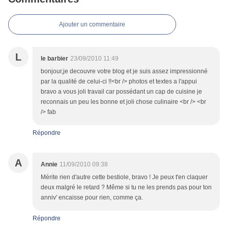
Ajouter un commentaire
L
le barbier
23/09/2010 11:49
bonjour,je decouvre votre blog et je suis assez impressionné
par la qualité de celui-ci !!<br /> photos et textes a l'appui
bravo a vous joli travail car possédant un cap de cuisine je
reconnais un peu les bonne et joli chose culinaire <br /> <br
/> fab
Répondre
A
Annie
11/09/2010 09:38
Mérite rien d'autre cette bestiole, bravo ! Je peux t'en claquer
deux malgré le retard ? Même si tu ne les prends pas pour ton
anniv' encaisse pour rien, comme ça.
Répondre