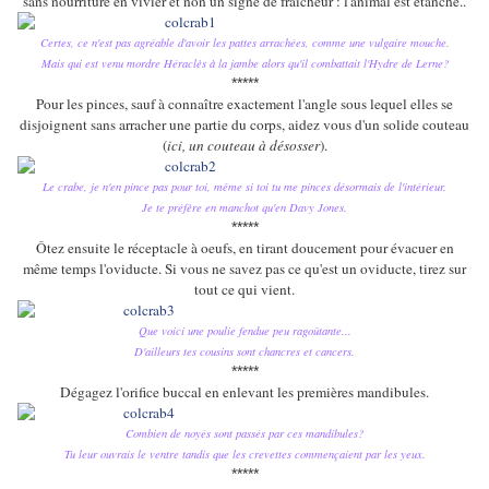
sans nourriture en vivier et non un signe de fraicheur : l'animal est étanche..
Certes, ce n'est pas agréable d'avoir les pattes arrachées, comme une vulgaire mouche.
Mais qui est venu mordre Héraclès à la jambe alors qu'il combattait
l'Hydre de Lerne
?
*****
Pour les pinces, sauf à connaître exactement l'angle sous lequel elles se
disjoignent sans arracher une partie du corps, aidez vous d'un solide couteau
(
ici, un couteau à désosser
).
Le crabe, je n'en pince pas pour toi, même si toi tu me pinces désormais de l'intérieur.
Je te préfère en manchot qu'en Davy Jones.
*****
Ôtez ensuite le réceptacle à oeufs, en tirant doucement pour évacuer en
même temps l'oviducte. Si vous ne savez pas ce qu'est un oviducte, tirez sur
tout ce qui vient.
Que voici une poulie fendue peu ragoûtante...
D'ailleurs tes cousins sont chancres et cancers.
*****
Dégagez l'orifice buccal en enlevant les premières mandibules.
Combien de noyés sont passés par ces mandibules?
Tu leur ouvrais le ventre tandis que les crevettes commençaient par les yeux.
*****