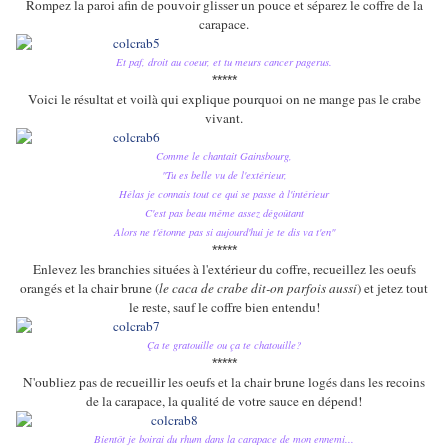
Rompez la paroi afin de pouvoir glisser un pouce et séparez le coffre de la
carapace.
Et paf, droit au coeur, et tu meurs cancer pagerus.
*****
Voici le résultat et voilà qui explique pourquoi on ne mange pas le crabe
vivant.
Comme le chantait Gainsbourg,
"Tu es belle vu de l'extérieur,
Hélas je connais tout ce qui se passe à l'intérieur
C'est pas beau même assez dégoûtant
Alors ne t'étonne pas si aujourd'hui je te dis va t'en"
*****
Enlevez les branchies situées à l'extérieur du coffre, recueillez les oeufs
orangés et la chair brune (
le caca de crabe dit-on parfois aussi
) et jetez tout
le reste, sauf le coffre bien entendu!
Ça te gratouille ou ça te chatouille?
*****
N'oubliez pas de recueillir les oeufs et la chair brune logés dans les recoins
de la carapace, la qualité de votre sauce en dépend!
Bientôt je boirai du rhum dans la carapace de mon ennemi...