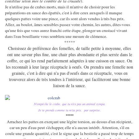
constitue selon moi le comble de la cruauté
).
Je n'utilise pas de crabes morts, mais il m'arrive de choisir pour les
préparations en sauce des épattés, c'est à dire ceux auxquels il manque
quelques pattes voire une pince, car ils sont alors vendus à très bas prix.
Allez, au boulot, âmes sensibles passez votre chemin, les autres, dites-vous
qu'une fois que vous aurez franchi cette étape, plonger un crustacé vivant
dans l'eau bouillante vous semblera une mesure de clémence.
*****
Choisissez de préférence des femelles, de taille petite à moyenne, elles
ont une saveur plus fine, une chair plus abondante et plus serrée dans le
coffre, ce qui les rend parfaitement adaptées à une cuisson en sauce. On
les reconnaît à leur large réceptacle à oeufs. On prendra une femelle non
grainée, c'est à dire qui n'a pas d'oeufs dans ce réceptacle, vous en
trouverez alors de très tendres à l'intérieur, qui faciliteront une bonne
liaison de la sauce.
N'empêche le crabe, que tu n'es pas un animal sympa.
J
e te prends comme tu m'as pris, par surprise.
*****
Arrachez les pattes en exerçant une légère torsion, au dessus d'un récipient,
car un peu d'eau peut s'échapper, elle n'a aucun intérêt. Attention, s'il en
coule une grande quantité, c'est le signe que la bestiole a passé trop de temps