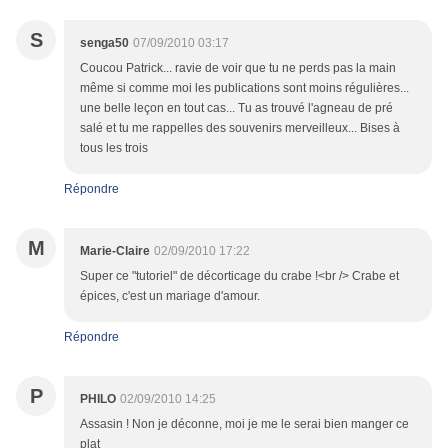
S
senga50
07/09/2010 03:17
Coucou Patrick... ravie de voir que tu ne perds pas la main
même si comme moi les publications sont moins régulières...
une belle leçon en tout cas... Tu as trouvé l'agneau de pré
salé et tu me rappelles des souvenirs merveilleux... Bises à
tous les trois
Répondre
M
Marie-Claire
02/09/2010 17:22
Super ce "tutoriel" de décorticage du crabe !<br /> Crabe et
épices, c'est un mariage d'amour.
Répondre
P
PHILO
02/09/2010 14:25
Assasin ! Non je déconne, moi je me le serai bien manger ce
plat