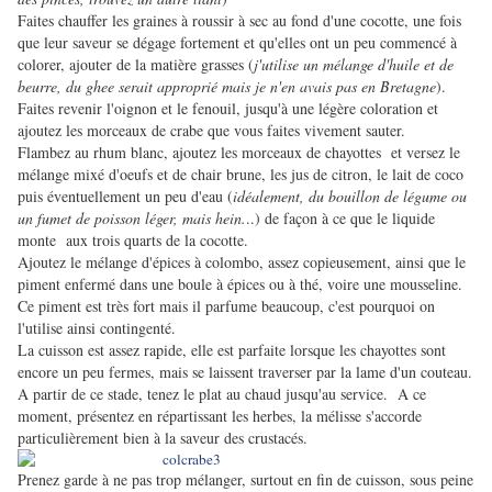
Faites chauffer les graines à roussir à sec au fond d'une cocotte, une fois
que leur saveur se dégage fortement et qu'elles ont un peu commencé à
colorer, ajouter de la matière grasses (
j'utilise un mélange d'huile et de
beurre, du ghee serait approprié mais je n'en avais pas en Bretagne
).
Faites revenir l'oignon et le fenouil, jusqu'à une légère coloration et
ajoutez les morceaux de crabe que vous faites vivement sauter.
Flambez au rhum blanc, ajoutez les morceaux de chayottes et versez le
mélange mixé d'oeufs et de chair brune, les jus de citron, le lait de coco
puis éventuellement un peu d'eau (
idéalement, du bouillon de légume ou
un fumet de poisson léger, mais hein.
..) de façon à ce que le liquide
monte aux trois quarts de la cocotte.
Ajoutez le mélange d'épices à colombo, assez copieusement, ainsi que le
piment enfermé dans une boule à épices ou à thé, voire une mousseline.
Ce piment est très fort mais il parfume beaucoup, c'est pourquoi on
l'utilise ainsi contingenté.
La cuisson est assez rapide, elle est parfaite lorsque les chayottes sont
encore un peu fermes, mais se laissent traverser par la lame d'un couteau.
A partir de ce stade, tenez le plat au chaud jusqu'au service. A ce
moment, présentez en répartissant les herbes, la mélisse s'accorde
particulièrement bien à la saveur des crustacés.
Prenez garde à ne pas trop mélanger, surtout en fin de cuisson, sous peine