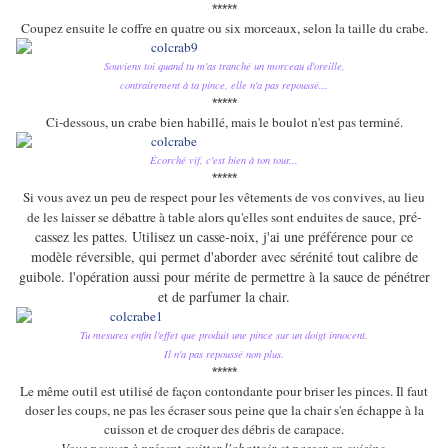
*****
Coupez ensuite le coffre en quatre ou six morceaux, selon la taille du crabe.
Souviens toi quand tu m'as tranché un morceau d'oreille,
contrairement à ta pince, elle n'a pas repoussé...
*****
Ci-dessous, un crabe bien habillé, mais le boulot n'est pas terminé.
Écorché vif, c'est bien à ton tour...
*****
Si vous avez un peu de respect pour les vêtements de vos convives, au lieu
pré-
de les laisser se débattre à table alors qu'elles sont enduites de sauce,
cassez les pattes
. Utilisez un casse-noix, j'ai une préférence pour ce
modèle réversible, qui permet d'aborder avec sérénité tout calibre de
guibole. l'opération aussi pour mérite de permettre à la sauce de pénétrer
et de parfumer la chair.
Tu mesures enfin l'effet que produit une pince sur un doigt innocent.
Il n'a pas repoussé non plus.
*****
Le même outil est utilisé de façon contondante pour briser les pinces. Il faut
doser les coups, ne pas les écraser sous peine que la chair s'en échappe à la
cuisson et de croquer des débris de carapace.