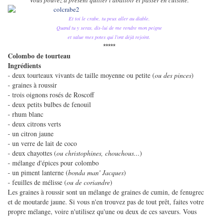
Vous pouvez à présent quitter l'abattoir et passer en cuisine.
Et toi le crabe, tu peux aller au diable.
Quand tu y seras, dis-lui de me rendre mon peigne
et salue mes potes qui l'ont déjà rejoint.
*****
Colombo de tourteau
Ingrédients
- deux tourteaux vivants de taille moyenne ou petite (
ou des pinces
)
- graines à roussir
- trois oignons rosés de Roscoff
- deux petits bulbes de fenouil
- rhum blanc
- deux citrons verts
- un citron jaune
- un verre de lait de coco
- deux chayottes (
ou christophines, chouchous
...)
- mélange d'épices pour colombo
- un piment lanterne (
bonda man' Jacques
)
- feuilles de mélisse (
ou de coriandre
)
Les graines à roussir sont un mélange de graines de cumin, de fenugrec
et de moutarde jaune. Si vous n'en trouvez pas de tout prêt, faites votre
propre mélange, voire n'utilisez qu'une ou deux de ces saveurs. Vous