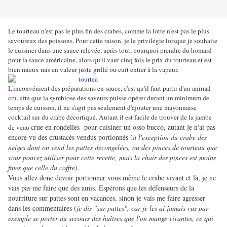
Le tourteau n'est pas le plus fin des crabes, comme la lotte n'est pas le plus
savoureux des poissons. Pour cette raison, je le privilégie lorsque je souhaite
le cuisiner dans une sauce relevée, après tout, pourquoi prendre du homard
pour la sauce américaine, alors qu'il vaut cinq fois le prix du tourteau et est
bien mieux mis en valeur juste grillé ou cuit entier à la vapeur.
L'inconvénient des préparations en sauce, c'est qu'il faut partir d'un animal
cru, afin que la symbiose des saveurs puisse opérer durant un minimum de
temps de cuisson, il ne s'agit pas seulement d'ajouter une mayonnaise
cocktail sur du crabe décortiqué. Autant il est facile de trouver de la jambe
crue
en rondelles pour cuisiner un osso bucco, autant je n'ai pas
de veau
encore vu des crustacés vendus portionnés (
à l'exception du crabe des
neiges dont on vend les pattes décongelées, ou des pinces de tourteau que
vous pouvez utiliser pour cette recette, mais la chair des pinces est moins
fines que celle du coffre
).
Vous allez donc devoir portionner vous même le crabe vivant et là, je ne
vais pas me faire que des amis. Espérons que les défenseurs de la
nourriture sur pattes sont en vacances, sinon je vais me faire agresser
dans les commentaires (
je dis "sur pattes", car je les ai jamais vus par
exemple se porter au secours des huîtres que l'on mange vivantes, ce qui