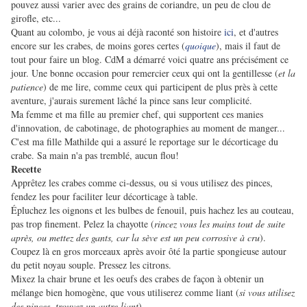
pouvez aussi varier avec des grains de coriandre, un peu de clou de
girofle, etc...
Quant au colombo, je vous ai déjà raconté son histoire
ici
, et d'autres
encore sur les crabes, de moins gores certes (
quoique
), mais il faut de
tout pour faire un blog. CdM a démarré voici quatre ans précisément ce
jour. Une bonne occasion pour remercier ceux qui ont la gentillesse (
et la
patience
) de me lire, comme ceux qui participent de plus près à cette
aventure, j'aurais surement lâché la pince sans leur complicité.
Ma femme et ma fille au premier chef, qui supportent ces manies
d'innovation, de cabotinage, de photographies au moment de manger...
C'est ma fille Mathilde qui a assuré le reportage sur le décorticage du
crabe. Sa main n'a pas tremblé, aucun flou!
Recette
Apprêtez les crabes comme ci-dessus, ou si vous utilisez des pinces,
fendez les pour faciliter leur décorticage à table.
Épluchez les oignons et les bulbes de fenouil, puis hachez les au couteau,
pas trop finement. Pelez la chayotte (
rincez vous les mains tout de suite
après, ou mettez des gants, car la sève est un peu corrosive à cru
).
Coupez là en gros morceaux après avoir ôté la partie spongieuse autour
du petit noyau souple. Pressez les citrons.
Mixez la chair brune et les oeufs des crabes de façon à obtenir un
mélange bien homogène, que vous utiliserez comme liant (
si vous utilisez
des pinces, trouvez un autre liant
)