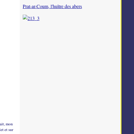
Prat-ar-Coum, l'huître des abers
fait, mon
et et sur