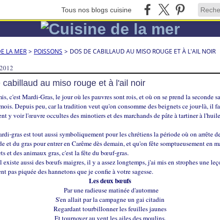
Tous nos blogs cuisine
DE LA MER
>
POISSONS
>
DOS DE CABILLAUD AU MISO ROUGE ET À L'AIL NOIR
 2012
cabillaud au miso rouge et à l'ail noir
is, c'est Mardi-Gras, le jour où les pauvres sont rois, et où on se prend la seconde s
mois. Depuis peu, car la tradition veut qu'on consomme des beignets ce jour-là, il f
nt y voir l'œuvre occultes des minotiers et des marchands de pâte à tartiner à l'huil
ardi-gras est tout aussi symboliquement pour les chrétiens la période où on arrête 
de et du gras pour entrer en Carême dès demain, et qu'on fête somptueusement en 
ts et des animaux gras, c'est la fête du bœuf-gras.
l existe aussi des bœufs maigres, il y a assez longtemps, j'ai mis en strophes une le
 pas piquée des hannetons que je confie à votre sagesse.
Les deux bœufs
Par une radieuse matinée d'automne
S'en allait par la campagne un gai citadin
Regardant tourbillonner les feuilles jaunes
Et tournoyer au vent les ailes des moulins.