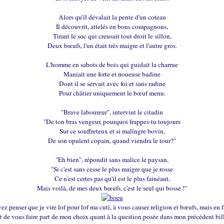
Alors qu'il dévalait la pente d'un coteau
Il découvrit, attelés en bons compagnons,
Tirant le soc qui creusait tout droit le sillon,
Deux bœufs, l'un était très maigre et l'autre gros.
L'homme en sabots de bois qui guidait la charrue
Maniait une forte et noueuse badine
Dont il se servait avec foi et sans radine
Pour châtier uniquement le bœuf menu.
"Brave laboureur", intervint le citadin
"De ton bras vengeur, pourquoi frappes-tu toujours
Sur ce souffreteux et si malingre bovin,
De son opulent copain, quand viendra le tour?"
"Eh bien", répondit sans malice le paysan,
"Si c'est sans cesse le plus maigre que je rosse
Ce n'est certes pas qu'il est le plus fainéant,
Mais voilà, de mes deux bœufs, c'est le seul qui bosse !"
z penser que je vire lof pour lof ma cuti, à vous causer religion et bœufs, mais en 
st de vous faire part de mon choix quant à la question posée dans mon précédent bill