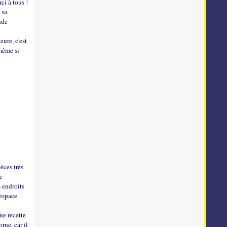
ci à tous !
 sa
nde
ure, c'est
 même si
èces très
c
s endroits
'espace
ne recette
rue, car il