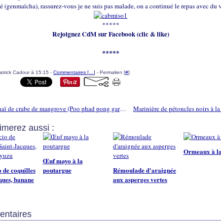
llé (genmaïcha), rassurez-vous je ne suis pas malade, on a continué le repas avec du 
*****
Rejoignez CdM sur Facebook (clic & like)
*****
atrick Cadour à 15:15 -
Commentaires [
…
]
- Permalien [
#
]
Curry thaï de crabe de mangrove (Poo phad pong garee)
imerez aussi :
Ormeaux à la
Œuf mayo à la
 de coquilles
poutargue
Rémoulade d'araignée
ques, banane
aux asperges vertes
ntaires