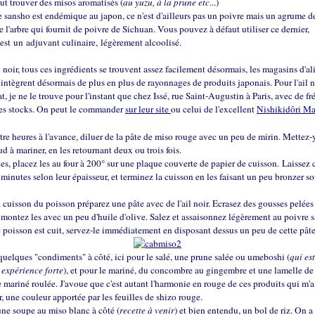
ut trouver des misos aromatisés (
au yuzu, à la prune etc
...)
e sansho est endémique au japon, ce n'est d'ailleurs pas un poivre mais un agrume 
e l'arbre qui fournit de poivre de Sichuan. Vous pouvez à défaut utiliser ce dernier,
 est un adjuvant culinaire, légèrement alcoolisé.
il noir, tous ces ingrédients se trouvent assez facilement désormais, les magasins d'a
 intègrent désormais de plus en plus de rayonnages de produits japonais. Pour l'ail no
at, je ne le trouve pour l'instant que chez Issé, rue Saint-Augustin à Paris, avec de f
des stocks. On peut le commander
sur leur site
ou celui de l'excellent
Nishikidôri Ma
re heures à l'avance, diluer de la pâte de miso rouge avec un peu de mirin. Mettez-
ud à mariner, en les retournant deux ou trois fois.
es, placez les au four à 200° sur une plaque couverte de papier de cuisson. Laissez 
 minutes selon leur épaisseur, et terminez la cuisson en les faisant un peu bronzer sou
 cuisson du poisson préparez une pâte avec de l'ail noir. Ecrasez des gousses pelées
t montez les avec un peu d'huile d'olive. Salez et assaisonnez légèrement au poivre 
 poisson est cuit, servez-le immédiatement en disposant dessus un peu de cette pâte
uelques "condiments" à côté, ici pour le salé, une prune salée ou umeboshi (
qui est
expérience forte
), et pour le mariné, du concombre au gingembre et une lamelle de
mariné roulée. J'avoue que c'est autant l'harmonie en rouge de ces produits qui m'
r, une couleur apportée par les feuilles de shizo rouge.
 une soupe au miso blanc à côté (
recette à venir
) et bien entendu, un bol de riz. On a