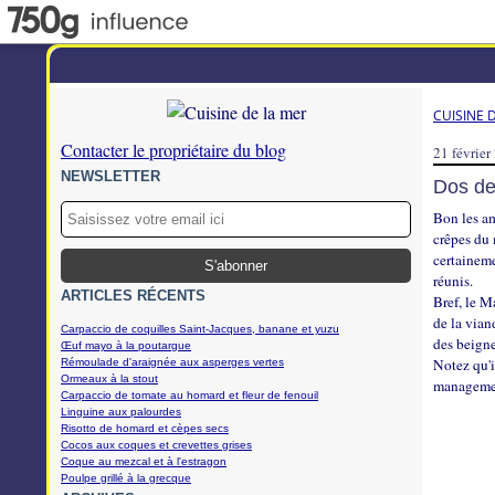
CUISINE 
Contacter le propriétaire du blog
21 février
NEWSLETTER
Dos de 
Bon les am
crêpes du 
certaineme
réunis.
ARTICLES RÉCENTS
Bref, le M
de la vian
Carpaccio de coquilles Saint-Jacques, banane et yuzu
des beigne
Œuf mayo à la poutargue
Notez qu'i
Rémoulade d'araignée aux asperges vertes
Ormeaux à la stout
management
Carpaccio de tomate au homard et fleur de fenouil
Linguine aux palourdes
Risotto de homard et cèpes secs
Cocos aux coques et crevettes grises
Coque au mezcal et à l'estragon
Poulpe grillé à la grecque