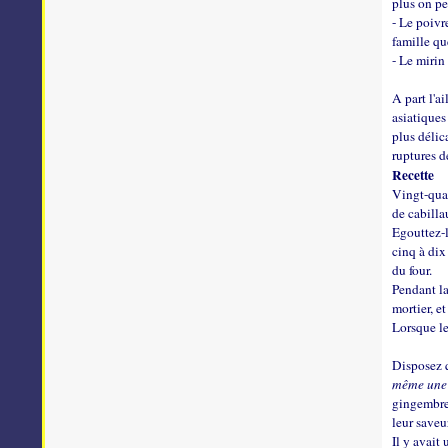
plus on pe
- Le poivr
famille qu
- Le mirin
A part l'a
asiatiques
plus délic
ruptures 
Recette
Vingt-quat
de cabilla
Egouttez-l
cinq à dix
du four.
Pendant la
mortier, e
Lorsque le
Disposez q
même une 
gingembre 
leur saveu
Il y avait