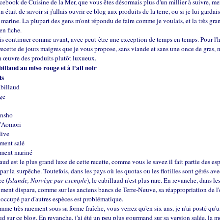
cebook de Cuisine de la Mer, que vous êtes désormais plus d'un millier à suivre, mer
 était de savoir si j'allais ouvrir ce blog aux produits de la terre, ou si je lui gardais
é marine. La plupart des gens m'ont répondu de faire comme je voulais, et la très gra
en fiche.
ais continuer comme avant, avec peut-être une exception de temps en temps. Pour l'he
recette de jours maigres que je vous propose, sans viande et sans une once de gras,
n œuvre des produits plutôt luxueux.
illaud au miso rouge et à l'ail noir
ts
abillaud
ge
ansho
 d'Aomori
live
ment salé
iment mariné
laud est le plus grand luxe de cette recette, comme vous le savez il fait partie des esp
ar la surpêche. Toutefois, dans les pays où les quotas ou les flotilles sont gérés ave
ce (
Islande, Norvège par exemple
), le cabillaud n'est plus rare. En revanche, dans le
iment disparu, comme sur les anciens bancs de Terre-Neuve, sa réappropriation de l
occupé par d'autres espèces est problématique.
mme très rarement sous sa forme fraîche, vous verrez qu'en six ans, je n'ai posté qu'u
ud sur ce blog. En revanche, j'ai été un peu plus gourmand sur sa version salée, la mo