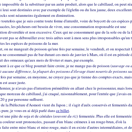
e impossible de la substituer par un autre produit, alors que le cabillaud, on peut réa
ui leui sont destinées avec par exemple de l'églefin ou du lieu jaune, deux excellent
stocks sont néanmoins également en diminution.
e toutefois que je suis contre toute forme d'interdit, voire de boycott de ces espèces 
acées, les pêcheurs ont besoin de vivre, une consommation responsable est une
on diversifiée et non excessive. Ceux qui ne consomment que de la sole ou de la l
savent pas se débrouiller avec trois arêtes sont à mon sens plus irresponsables qu'un 
es les espèces de poissons de la mer.
, on ne mangeait du poisson qu'une fois par semaine, le vendredi, et on respectait 
n ne consommait pas de bar durant ces mois de janvier à Mars, où il est en période d
t des ormeaux qu'aux mois de février et mars, par exemple.
ent à ce que ce blog pourrait faire croire, je ne mange pas de poisson (
sauvage ou d
it aucune différence, la plupart des poissons d'élevage étant nourris de poissons s
 fois par semaine, en moyenne, ne croyez pas que je tienne des comptes exacts, mais
n est assez juste.
ernier, je n'avais pas d'intention préméditée en allant chez le poissonnier, mais lors
que morceau de cabillaud, j'ai craqué, raisonnablement, pour l'entrée que j'avais en 
20 g par personne suffisent.
ir de la Préfecture d'Aomori vient du Japon ; il s'agit d'aulx conservés et fermentés da
s pure, je vous en ai déjà parlé dans
ce billet
.
est une pâte de soja et de céréales (
souvent du riz
) fermentée. Plus elle est fermentée,
sa couleur sont prononcées, passant d'un blanc crémeux à un rouge-brun, d'où la
n faite entre miso blanc et miso rouge, mais il en existe d'autres intermédiaires, et d