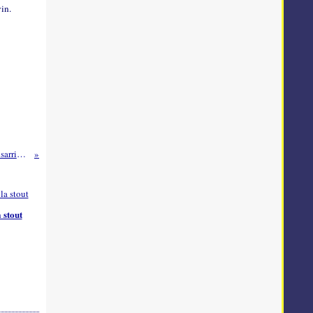
vin.
Marinière de pétoncles noirs à la sarriette
 stout