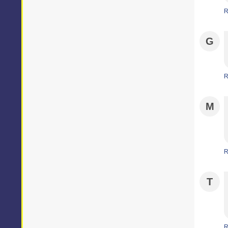
R
G
R
M
R
T
R