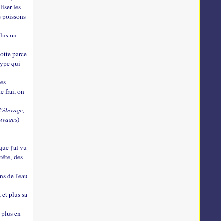
liser les
s poissons
plus ou
otte parce
type qui
les
e frai, on
'élevage,
auvages
)
que j'ai vu
tête, des
ns de l'eau
 et plus sa
e plus en