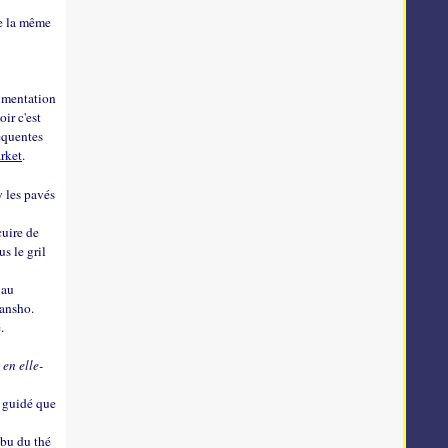
de la même
limentation
ir c'est
réquentes
rket
.
y les pavés
cuire de
s le gril
 au
sansho.
.
 en elle-
a guidé que
 bu du thé