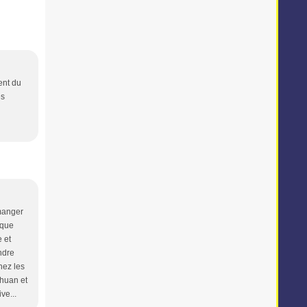
ent du
es
 manger
ique
 et
endre
hez les
chuan et
ve...