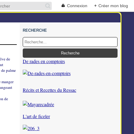
Connexion
+
Créer mon blog
RECHERCHE
alve de
De rades en comptoirs
aut
e de palme
de manger
mangeant
Récits et Recettes du Ressac
çon de
L'art de ficeler