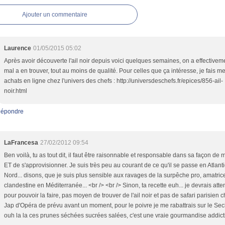
Ajouter un commentaire
Laurence
01/05/2015 05:02
Après avoir découverte l'ail noir depuis voici quelques semaines, on a effectivem
mal a en trouver, tout au moins de qualité. Pour celles que ça intéresse, je fais m
achats en ligne chez l'univers des chefs : http://universdeschefs.fr/epices/856-ail-
noir.html
épondre
LaFrancesa
27/02/2012 09:54
Ben voilà, tu as tout dit, il faut être raisonnable et responsable dans sa façon de
ET de s'approvisionner. Je suis très peu au courant de ce qu'il se passe en Atlant
Nord... disons, que je suis plus sensible aux ravages de la surpêche pro, amatrice
clandestine en Méditerranée... <br /> <br /> Sinon, ta recette euh... je devrais att
pour pouvoir la faire, pas moyen de trouver de l'ail noir et pas de safari parisien c
Jap d'Opéra de prévu avant un moment, pour le poivre je me rabattrais sur le Se
ouh la la ces prunes séchées sucrées salées, c'est une vraie gourmandise addicti