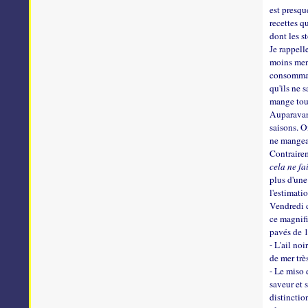
est presqu
recettes q
dont les 
Je rappell
moins men
consommati
qu'ils ne 
mange tout
Auparavant
saisons. O
ne mangeai
Contrairem
cela ne fa
plus d'une
l'estimatio
Vendredi d
ce magnifi
pavés de 1
- L'ail no
de mer trè
- Le miso 
saveur et 
distinctio