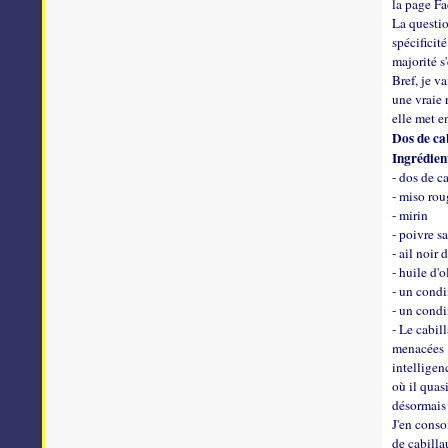
la page Fa
La question
spécificit
majorité s'
Bref, je v
une vraie 
elle met e
Dos de cab
Ingrédien
- dos de c
- miso rou
- mirin
- poivre s
- ail noir
- huile d'o
- un condi
- un cond
- Le cabil
menacées p
intelligen
où il quas
désormais 
J'en conso
de cabilla