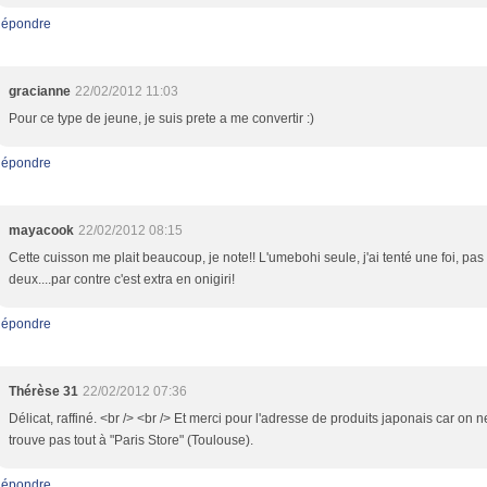
épondre
gracianne
22/02/2012 11:03
Pour ce type de jeune, je suis prete a me convertir :)
épondre
mayacook
22/02/2012 08:15
Cette cuisson me plait beaucoup, je note!! L'umebohi seule, j'ai tenté une foi, pas
deux....par contre c'est extra en onigiri!
épondre
Thérèse 31
22/02/2012 07:36
Délicat, raffiné. <br /> <br /> Et merci pour l'adresse de produits japonais car on n
trouve pas tout à "Paris Store" (Toulouse).
épondre