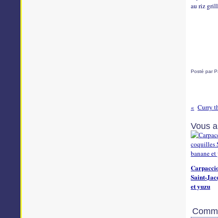
au riz gri
Posté par P
Vous a
Carpaccio
Saint-Jac
et yuzu
Comme