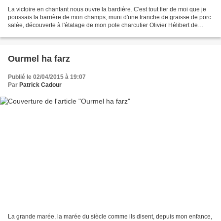
La victoire en chantant nous ouvre la bardière. C'est tout fier de moi que je
poussais la barrière de mon champs, muni d'une tranche de graisse de porc
salée, découverte à l'étalage de mon pote charcutier Olivier Hélibert de
Bourg-Blanc, qui m'avait en...
Ourmel ha farz
Publié le 02/04/2015 à 19:07
Par
Patrick Cadour
La grande marée, la marée du siècle comme ils disent, depuis mon enfance,