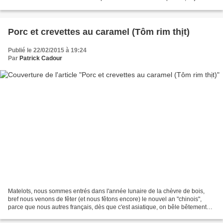
n'aime pas la texture du...
Porc et crevettes au caramel (Tôm rim thịt)
Publié le 22/02/2015 à 19:24
Par
Patrick Cadour
Matelots, nous sommes entrés dans l'année lunaire de la chèvre de bois,
bref nous venons de fêter (et nous fêtons encore) le nouvel an "chinois",
parce que nous autres français, dès que c'est asiatique, on bêle bêtement
que c'est chinois et qu'on adore...