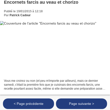
Encornets farcis au veau et chorizo
Publié le 19/01/2015 à 12:18
Par
Patrick Cadour
Vous me croirez ou non (et peu m'importe par ailleurs), mais ce dernier
samedi, c'était la première fois que je cuisinais des encornets farcis, une
recette pourtant assez facile, même si elle demande une préparation assez
longue. Pour un premier essai,...
< Page précédente
Page suivante >