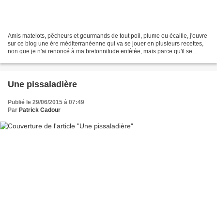
Amis matelots, pêcheurs et gourmands de tout poil, plume ou écaille, j'ouvre
sur ce blog une ère méditerranéenne qui va se jouer en plusieurs recettes,
non que je n'ai renoncé à ma bretonnitude entêtée, mais parce qu'il se
trouve que j'ai dangereusement...
Une pissaladière
Publié le 29/06/2015 à 07:49
Par
Patrick Cadour