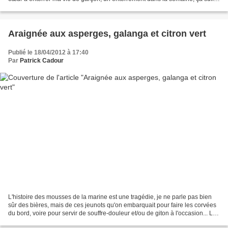
bien comme ça, surtout...
Araignée aux asperges, galanga et citron vert
Publié le 18/04/2012 à 17:40
Par
Patrick Cadour
L'histoire des mousses de la marine est une tragédie, je ne parle pas bien
sûr des bières, mais de ces jeunots qu'on embarquait pour faire les corvées
du bord, voire pour servir de souffre-douleur et/ou de giton à l'occasion... Le
mousse (de l'espagnol...