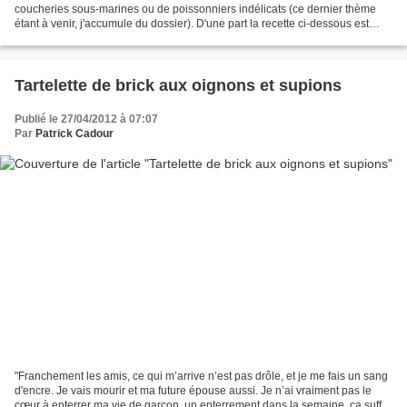
coucheries sous-marines ou de poissonniers indélicats (ce dernier thème
étant à venir, j'accumule du dossier). D'une part la recette ci-dessous est
longue et mérite donc plus de...
Tartelette de brick aux oignons et supions
Publié le 27/04/2012 à 07:07
Par
Patrick Cadour
"Franchement les amis, ce qui m’arrive n’est pas drôle, et je me fais un sang
d'encre. Je vais mourir et ma future épouse aussi. Je n’ai vraiment pas le
cœur à enterrer ma vie de garçon, un enterrement dans la semaine, ça suffit