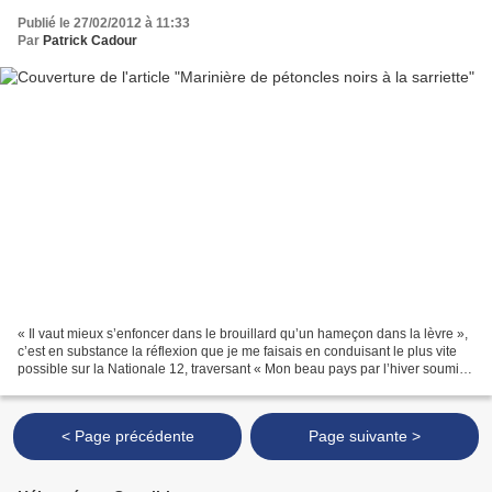
Publié le 27/02/2012 à 11:33
Par
Patrick Cadour
« Il vaut mieux s’enfoncer dans le brouillard qu’un hameçon dans la lèvre »,
c’est en substance la réflexion que je me faisais en conduisant le plus vite
possible sur la Nationale 12, traversant « Mon beau pays par l’hiver soumis
» ainsi que le chantait...
< Page précédente
Page suivante >