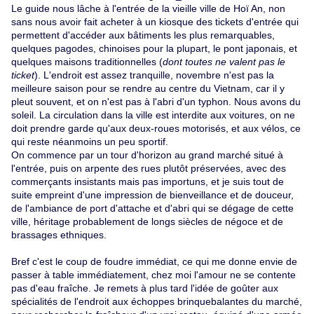
Le guide nous lâche à l'entrée de la vieille ville de Hoï An, non
sans nous avoir fait acheter à un kiosque des tickets d'entrée qui
permettent d'accéder aux bâtiments les plus remarquables,
quelques pagodes, chinoises pour la plupart, le pont japonais, et
quelques maisons traditionnelles (
dont toutes ne valent pas le
ticket
). L'endroit est assez tranquille, novembre n'est pas la
meilleure saison pour se rendre au centre du Vietnam, car il y
pleut souvent, et on n'est pas à l'abri d'un typhon. Nous avons du
soleil. La circulation dans la ville est interdite aux voitures, on ne
doit prendre garde qu'aux deux-roues motorisés, et aux vélos, ce
qui reste néanmoins un peu sportif.
On commence par un tour d'horizon au grand marché situé à
l'entrée, puis on arpente des rues plutôt préservées, avec des
commerçants insistants mais pas importuns, et je suis tout de
suite empreint d'une impression de bienveillance et de douceur,
de l'ambiance de port d'attache et d'abri qui se dégage de cette
ville, héritage probablement de longs siècles de négoce et de
brassages ethniques.
Bref c'est le coup de foudre immédiat, ce qui me donne envie de
passer à table immédiatement, chez moi l'amour ne se contente
pas d'eau fraîche. Je remets à plus tard l'idée de goûter aux
spécialités de l'endroit aux échoppes brinquebalantes du marché,