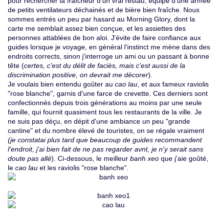
pour rechercher la fraîcheur d'un vrai restau, équipé d'une armée
de petits ventilateurs déchainés et de bière bien fraîche. Nous
sommes entrés un peu par hasard au Morning Glory, dont la
carte me semblait assez bien conçue, et les assiettes des
personnes attablées de bon aloi. J'évite de faire confiance aux
guides lorsque je voyage, en général l'instinct me mène dans des
endroits corrects, sinon j'interroge un ami ou un passant à bonne
tête (
certes, c'est du délit de faciès, mais c'est aussi de la
discrimination positive, on devrait me décorer
).
Je voulais bien entendu goûter au
cao lau
, et aux fameux raviolis
"rose blanche", garnis d'une farce de crevette. Ces derniers sont
confectionnés depuis trois générations au moins par une seule
famille, qui fournit quasiment tous les restaurants de la ville. Je
ne suis pas déçu, en dépit d'une ambiance un peu "grande
cantine" et du nombre élevé de touristes
, on se régale vraiment
(je constatai plus tard que beaucoup de guides recommandent
l'endroit, j'ai bien fait de ne pas regarder avnt, je n'y serait sans
doute pas allé
). Ci-dessous, le meilleur
banh xeo
que j'aie goûté,
le
cao lau
et les raviolis "rose blanche".