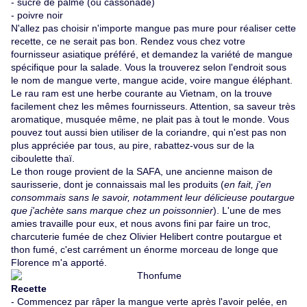
- sucre de palme (ou cassonade)
- poivre noir
N'allez pas choisir n'importe mangue pas mure pour réaliser cette
recette, ce ne serait pas bon. Rendez vous chez votre
fournisseur asiatique préféré, et demandez la variété de mangue
spécifique pour la salade. Vous la trouverez selon l'endroit sous
le nom de mangue verte, mangue acide, voire mangue éléphant.
Le rau ram est une herbe courante au Vietnam, on la trouve
facilement chez les mêmes fournisseurs. Attention, sa saveur très
aromatique, musquée même, ne plait pas à tout le monde. Vous
pouvez tout aussi bien utiliser de la coriandre, qui n'est pas non
plus appréciée par tous, au pire, rabattez-vous sur de la
ciboulette thaï.
Le thon rouge provient de la
SAFA
, une ancienne maison de
saurisserie, dont je connaissais mal les produits (
en fait, j'en
consommais sans le savoir, notamment leur délicieuse poutargue
que j'achète sans marque chez un poissonnier
). L'une de mes
amies travaille pour eux, et nous avons fini par faire un troc,
charcuterie fumée de chez Olivier Helibert contre poutargue et
thon fumé, c'est carrément un énorme morceau de longe que
Florence m'a apporté.
Recette
- Commencez par râper la mangue verte après l'avoir pelée, en