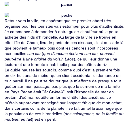
Retour vers la ville, en espérant que ce premier abord très
organisé pour les touristes va s'estomper pour plus d'authenticité.
Je commence à demander à notre guide-chauffeur où je peux
acheter des nids d'hirondelle. Au large de la ville se trouve en
effet l'île de Cham, lieu de ponte de ces oiseaux, c'est aussi de là
que provient le fameux bois dont les cendres sont incorporées
aux nouilles
cao lau
(
que d'aucuns écrivent cau lao, pensant
peut-être à une origine du voisin Laos
), ce qui leur donne une
texture et une fermeté inhabituelle pour des pâtes de riz.
Le guide hausse les sourcils, comme quoi c'est la première fois
en dix-huit ans de métier qu'un client occidental lui demande un
truc pareil. Il ne peut se douter que je m'efforce de presque tout
goûter sur mon passage, pas plus que le surnom de ma famille
en Pays Pagan était "
Ar
G
winelli
", soit l'hirondelle de mer en
breton, d'où ma requête en forme d'hôtel des ancêtres. Je
m'étais auparavant renseigné sur l'aspect éthique de mon achat,
dans certains coins de la planète il se fait un tel braconnage que
la population de ces hirondelles (
des salanganes, de la famille du
martinet en fait
) est en péril.