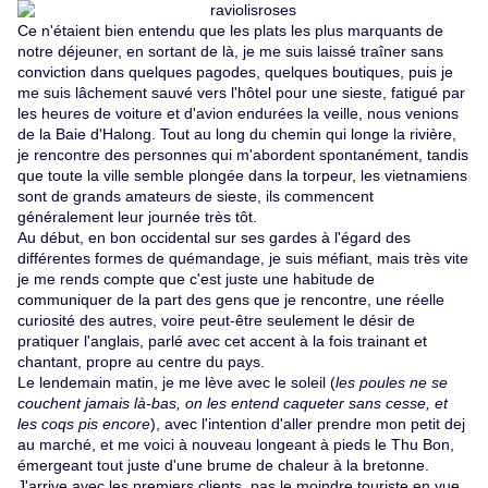
Ce n'étaient bien entendu que les plats les plus marquants de
notre déjeuner, en sortant de là, je me suis laissé traîner sans
conviction dans quelques pagodes, quelques boutiques, puis je
me suis lâchement sauvé vers l'hôtel pour une sieste, fatigué par
les heures de voiture et d'avion endurées la veille, nous venions
de la
Baie d'Halong
. Tout au long du chemin qui longe la rivière,
je rencontre des personnes qui m'abordent spontanément, tandis
que toute la ville semble plongée dans la torpeur, les vietnamiens
sont de grands amateurs de sieste, ils commencent
généralement leur journée très tôt.
Au début, en bon occidental sur ses gardes à l'égard des
différentes formes de quémandage, je suis méfiant, mais très vite
je me rends compte que c'est juste une habitude de
communiquer de la part des gens que je rencontre, une réelle
curiosité des autres, voire peut-être seulement le désir de
pratiquer l'anglais, parlé avec cet accent à la fois trainant et
chantant, propre au centre du pays.
Le lendemain matin, je me lève avec le soleil (
les poules ne se
couchent jamais là-bas, on les entend caqueter sans cesse, et
les coqs pis encore
), avec l'intention d'aller prendre mon petit dej
au marché, et me voici à nouveau longeant à pieds le Thu Bon,
émergeant tout juste d'une brume de chaleur à la bretonne.
J'arrive avec les premiers clients, pas le moindre touriste en vue,