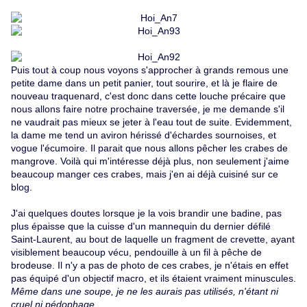
Puis tout à coup nous voyons s'approcher à grands remous une
petite dame dans un petit panier, tout sourire, et là je flaire de
nouveau traquenard, c'est donc dans cette louche précaire que
nous allons faire notre prochaine traversée, je me demande s'il
ne vaudrait pas mieux se jeter à l'eau tout de suite. Evidemment,
la dame me tend un aviron hérissé d'échardes sournoises, et
vogue l'écumoire. Il parait que nous allons pêcher les crabes de
mangrove. Voilà qui m'intéresse déjà plus, non seulement j'aime
beaucoup manger ces crabes, mais j'en ai déjà
cuisiné sur ce
blog
.
J'ai quelques doutes lorsque je la vois brandir une badine, pas
plus épaisse que la cuisse d'un mannequin du dernier défilé
Saint-Laurent, au bout de laquelle un fragment de crevette, ayant
visiblement beaucoup vécu, pendouille à un fil à pêche de
brodeuse. Il n'y a pas de photo de ces crabes, je n'étais en effet
pas équipé d'un objectif macro, et ils étaient vraiment minuscules.
Même dans une soupe, je ne les aurais pas utilisés, n'étant ni
cruel ni pédophage
.