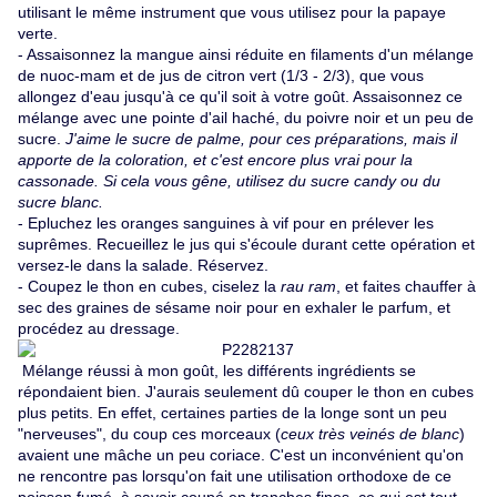
utilisant le même instrument que vous utilisez pour la papaye
verte.
- Assaisonnez la mangue ainsi réduite en filaments d'un mélange
de nuoc-mam et de jus de citron vert (1/3 - 2/3), que vous
allongez d'eau jusqu'à ce qu'il soit à votre goût. Assaisonnez ce
mélange avec une pointe d'ail haché, du poivre noir et un peu de
sucre.
J'aime le sucre de palme, pour ces préparations, mais il
apporte de la coloration, et c'est encore plus vrai pour la
cassonade. Si cela vous gêne, utilisez du sucre candy ou du
sucre blanc.
- Epluchez les oranges sanguines à vif pour en prélever les
suprêmes. Recueillez le jus qui s'écoule durant cette opération et
versez-le dans la salade. Réservez.
- Coupez le thon en cubes, ciselez la
rau ram
, et faites chauffer à
sec des graines de sésame noir pour en exhaler le parfum, et
procédez au dressage.
Mélange réussi à mon goût, les différents ingrédients se
répondaient bien. J'aurais seulement dû couper le thon en cubes
plus petits. En effet, certaines parties de la longe sont un peu
"nerveuses", du coup ces morceaux (
ceux très veinés de blanc
)
avaient une mâche un peu coriace. C'est un inconvénient qu'on
ne rencontre pas lorsqu'on fait une utilisation orthodoxe de ce