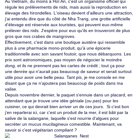
Au Vietnam, du moins à Hoï An, c'est un organisme officiel qui
régule les prélèvements de nids, mais aussi la reproduction en
élevage des hirondelles. L'oiseau devient d'ailleurs une attraction,
j'ai entendu dire que du
côté de Nha Trang, une grotte artificielle
d'élevage est réservée aux touristes, qui peuvent eux-même
prélever des nids. J'espère pour eux qu'ils en trouveront de plus
gros que nos crabes de mangroves.
Effectivement, c'est dans une boutique austère qui ressemble
plus à une pharmacie mono-produit, qu'à une épicerie
traditionnelle avec son savant foutoir, que nous débarquons. Les
prix sont astronomiques, pas moyen de négocier le moindre
dong,
et ils ne prennent pas les cartes de crédit ; tout ça pour
une denrée qui n'aurait pas beaucoup de saveur et serait surtout
utile pour avoir une belle peau. Tant pis, je me console en me
disant que ça ne n'ajoutera pas beaucoup de poids dans ma
valise.
Depuis novembre dernier, le paquet s'ennuie dans un placard, en
attendant que je trouve une idée géniale (
ou pas
) pour les
cuisiner, ce qui devrait bien arriver un de ces jours. Si c'est bon
j'en reparlerai ici, car c'est un produit de la mer, il est bâti par la
salive de la salangane, laquelle s'est nourrie d'algues pour
secréter un mucus mucilagineux comestible. Maintenant, va
savoir si c'est
végétarian compliant ?