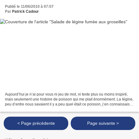
Publié le 11/06/2010 à 07:07
Par
Patrick Cadour
Aujourd’hui je n’ai pour vous ni jeu de mot, ni texte plus ou moins inspiré,
mais seulement une histoire de poisson qui me plait énormément. La légine,
peu d’entre nous savaient il y a peu quel était ce poisson, j’en connaissais le
nom, sa réputation...
< Page précédente
Page suivante >