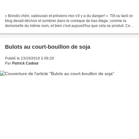
« Bondis chéri, vadouvan et préviens moi s'il y a du danger! ». Tôt ou tard ce
blog devait déchoir et sombrer dans le comique de bas étage, comme la
demoiselle du même nom, et bien c'est aujourd'hui que cela se produit. Ce
n'est pas que de ma faute, j'ai...
Bulots au court-bouillon de soja
Publié le 23/10/2010 à 09:20
Par
Patrick Cadour