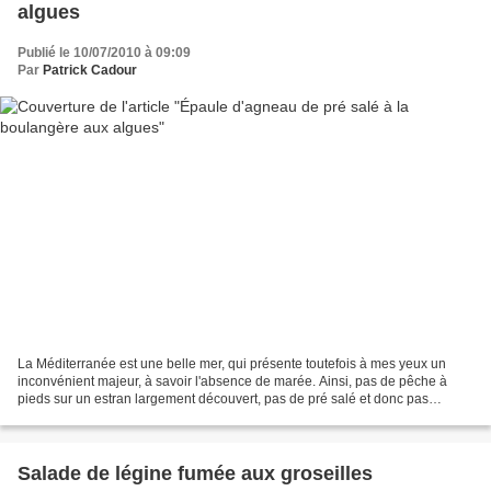
algues
Publié le 10/07/2010 à 09:09
Par
Patrick Cadour
La Méditerranée est une belle mer, qui présente toutefois à mes yeux un
inconvénient majeur, à savoir l'absence de marée. Ainsi, pas de pêche à
pieds sur un estran largement découvert, pas de pré salé et donc pas
d'agneaux qui broutent ces pâturages marins....
Salade de légine fumée aux groseilles