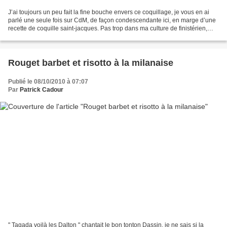
J’ai toujours un peu fait la fine bouche envers ce coquillage, je vous en ai
parlé une seule fois sur CdM, de façon condescendante ici, en marge d’une
recette de coquille saint-jacques. Pas trop dans ma culture de finistérien,
lorsqu’on a à portée de...
Rouget barbet et risotto à la milanaise
Publié le 08/10/2010 à 07:07
Par
Patrick Cadour
" Tagada voilà les Dalton " chantait le bon tonton Dassin, je ne sais si la