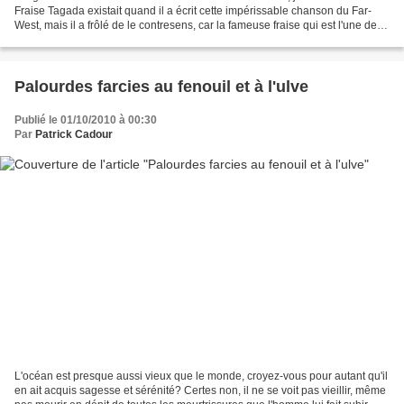
Fraise Tagada existait quand il a écrit cette impérissable chanson du Far-
West, mais il a frôlé de le contresens, car la fameuse fraise qui est l'une des
rares sucreries que j'avale...
Palourdes farcies au fenouil et à l'ulve
Publié le 01/10/2010 à 00:30
Par
Patrick Cadour
L'océan est presque aussi vieux que le monde, croyez-vous pour autant qu'il
en ait acquis sagesse et sérénité? Certes non, il ne se voit pas vieillir, même