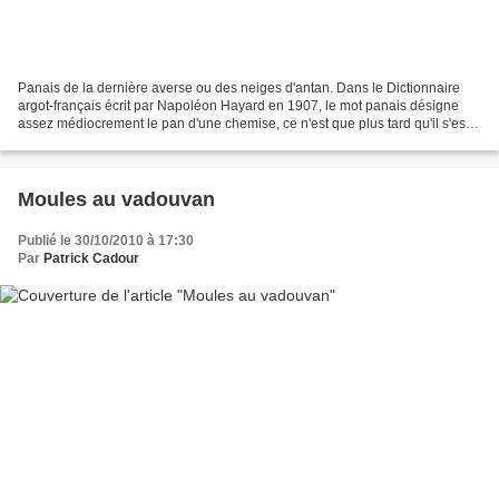
Panais de la dernière averse ou des neiges d'antan. Dans le Dictionnaire
argot-français écrit par Napoléon Hayard en 1907, le mot panais désigne
assez médiocrement le pan d'une chemise, ce n'est que plus tard qu'il s'est
autorisé à désigner le pénis (je...
Moules au vadouvan
Publié le 30/10/2010 à 17:30
Par
Patrick Cadour