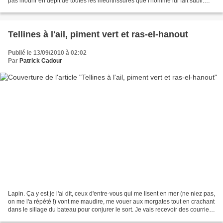
pas mourir en dépit de toutes les meurtrissures que l'homme lui fait subir.
L'homme qui lui doit...
Tellines à l'ail, piment vert et ras-el-hanout
Publié le 13/09/2010 à 02:02
Par
Patrick Cadour
Lapin. Ça y est je l'ai dit, ceux d'entre-vous qui me lisent en mer (ne niez pas,
on me l'a répété !) vont me maudire, me vouer aux morgates tout en crachant
dans le sillage du bateau pour conjurer le sort. Je vais recevoir des courriers
péremptoires,...